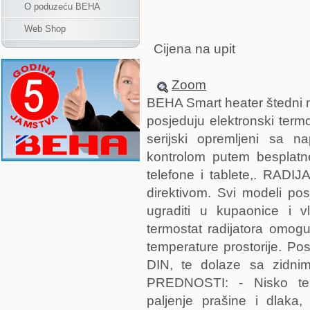
O poduzeću BEHA
Web Shop
Cijena na upit
Zoom
BEHA Smart heater štedni no
posjeduju elektronski termo
serijski opremljeni sa 
kontrolom putem besplatn
telefone i tablete,. RA
direktivom. Svi modeli po
ugraditi u kupaonice i vla
termostat radijatora omog
temperature prostorije. Pos
DIN, te dolaze sa zid
PREDNOSTI: - Nisko temp
paljenje prašine i dlaka,