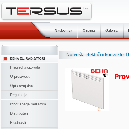
Naslovnica
O nama
Galerija
Norveški električni konvekto
BEHA EL. RADIJATORI
Pregled proizvoda
Prov
O proizvodu
Opis svojstva
Regulacija
Izbor snage radijatora
Distributeri
Prednosti