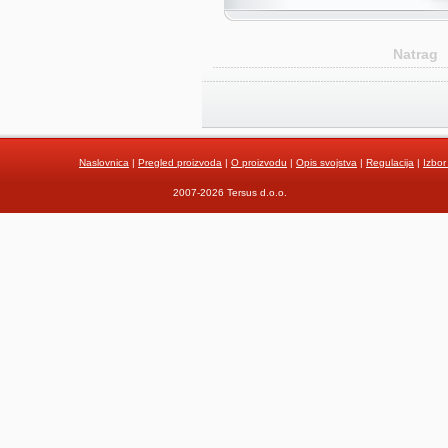
Natrag
Naslovnica
|
Pregled proizvoda
|
O proizvodu
|
Opis svojstva
|
Regulacija
|
Izbor
2007-2026 Tersus d.o.o.