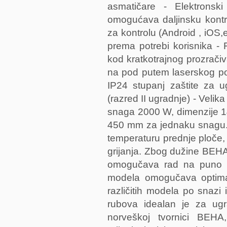
asmatičare - Elektronsk
omogućava daljinsku kontro
za kontrolu (Android , iOS,e
prema potrebi korisnika - 
kod kratkotrajnog prozrači
na pod putem laserskog po
IP24 stupanj zaštite za u
(razred II ugradnje) - Velik
snaga 2000 W, dimenzije 1
450 mm za jednaku snagu. 
temperaturu prednje ploče, 
grijanja. Zbog dužine BEHA 
omogučava rad na puno niž
modela omogučava optimal
različitih modela po snazi i
rubova idealan je za ug
norveškoj tvornici BEHA,