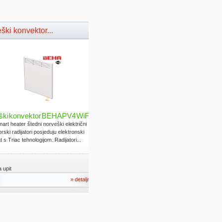
ški konvektor...
ški konvektor BEHA PV4 WiFi
rt heater štedni norveški električni
rski radijatori posjeduju elektronski
 s Triac tehnologijom. Radijatori...
 upit
» detaljno