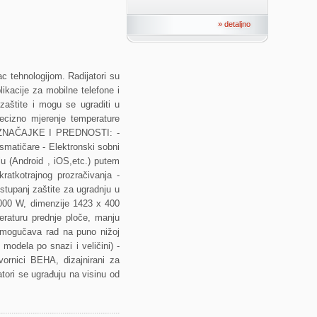
» detaljno
ac tehnologijom. Radijatori su
ikacije za mobilne telefone i
štite i mogu se ugraditi u
recizno mjerenje temperature
NE ZNAČAJKE I PREDNOSTI: -
asmatičare - Elektronski sobni
u (Android , iOS,etc.) putem
ratkotrajnog prozračivanja -
tupanj zaštite za ugradnju u
 2000 W, dimenzije 1423 x 400
raturu prednje ploče, manju
 omogučava rad na puno nižoj
 modela po snazi i veličini) -
vornici BEHA, dizajnirani za
atori se ugrađuju na visinu od