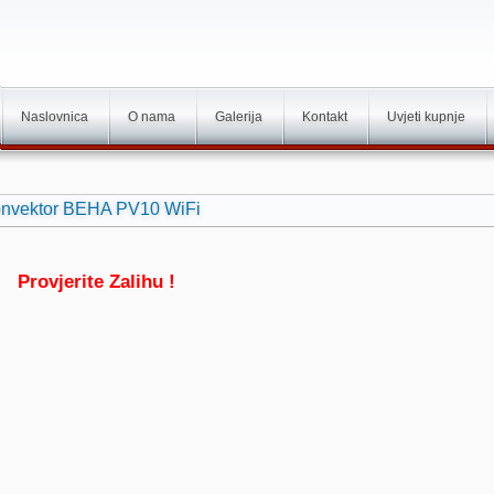
Naslovnica
O nama
Galerija
Kontakt
Uvjeti kupnje
 konvektor BEHA PV10 WiFi
Provjerite Zalihu !