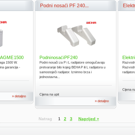
Podni nosaći PF 240...
Elektr
EHA GME 1500
Podni nosaći PF 240
Elektr
naga 1500 W.
Podni nosači za P i L radijatore omogučavaju
Razvodna
ina garancija -
pretvaranje bilo kojeg BEHA P ili L radijatora u
Razvodna
samostoječi radijator. Iznimno brza i
radijator
jednostavna...
Cijena na
Cijena na upit
» detaljno
» detaljno
Natrag
2
3
Naprijed »
1