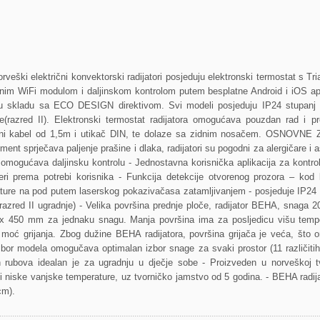
eški električni konvektorski radijatori posjeduju elektronski termostat s Tri
dnim WiFi modulom i daljinskom kontrolom putem besplatne Android i iOS apl
 skladu sa ECO DESIGN direktivom. Svi modeli posjeduju IP24 stupanj za
je(razred II). Elektronski termostat radijatora omogućava pouzdan rad i p
ključni kabel od 1,5m i utikač DIN, te dolaze sa zidnim nosačem. OSNOV
ement sprječava paljenje prašine i dlaka, radijatori su pogodni za alergičare i 
omogućava daljinsku kontrolu - Jednostavna korisnička aplikacija za kontrol
eri prema potrebi korisnika - Funkcija detekcije otvorenog prozora – kod k
ture na pod putem laserskog pokazivačasa zatamljivanjem - posjeduje IP24 s
(razred II ugradnje) - Velika površina prednje ploče, radijator BEHA, snaga
x 450 mm za jednaku snagu. Manja površina ima za posljedicu višu tempe
ju moć grijanja. Zbog dužine BEHA radijatora, površina grijača je veća, što
izbor modela omogučava optimalan izbor snage za svaki prostor (11 različitih
h rubova idealan je za ugradnju u dječje sobe - Proizveden u norveškoj t
a i niske vanjske temperature, uz tvorničko jamstvo od 5 godina. - BEHA radij
cm).