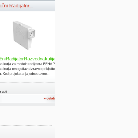
ični Radijator...
ični Radijator Razvodna kutija
 kutija za modele radijatora BEHA P i L.
 kutija omogučava izravno priključenje
a. Kod projektiranja jednostavno...
 upit
» detaljno