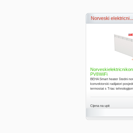
Norveski elektricni..
Norveski elektricni k
PV8 WiFi
BEHA Smart heater štedni norv
konvektorski radijatori posjed
termostat s Triac tehnologijom.
Cijena na upit