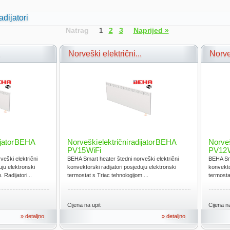
adijatori
Natrag
2
3
Naprijed »
1
.
Norveški električni...
Norveš
ijator BEHA
Norveški električni radijator BEHA
Norveš
PV15 WiFi
PV12 
eški električni
BEHA Smart heater štedni norveški električni
BEHA Sma
uju elektronski
konvektorski radijatori posjeduju elektronski
konvekto
 Radijatori...
termostat s Triac tehnologijom....
termostat
Cijena na upit
Cijena na
» detaljno
» detaljno