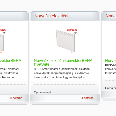
.
Norveški električni...
Norve
onvektor BEHA
Norveški električni konvektor BEHA
Norve
PV6 WiFi
BEHA Sma
eški električni
BEHA Smart heater štedni norveški električni
konvekto
uju elektronski
konvektorski radijatori posjeduju elektronski
termostat
 Radijatori...
termostat s Triac tehnologijom. Radijatori...
Cijena na
Cijena na upit
» detaljno
» detaljno