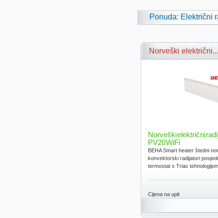
Ponuda: Električni r
Norveški električni..
Norveški električni rad
PV20 WiFi
BEHA Smart heater štedni norv
konvektorski radijatori posjed
termostat s Triac tehnologijom.
Cijena na upit