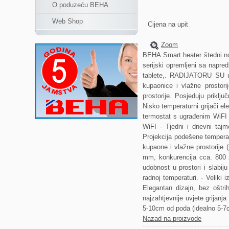
O poduzeću BEHA
Web Shop
Cijena na upit
Zoom
BEHA Smart heater štedni norv
serijski opremljeni sa napre
tablete,. RADIJATORU SU u
kupaonice i vlažne prostori
prostorije. Posjeduju pri
Nisko temperaturni grijači el
termostat s ugrađenim WiFI 
WiFI - Tjedni i dnevni tajm
Projekcija podešene tempera
kupaone i vlažne prostorije 
mm, konkurencija cca. 800 
udobnost u prostori i slabi
radnoj temperaturi. - Veliki 
Elegantan dizajn, bez oštri
najzahtjevnije uvjete grijanj
5-10cm od poda (idealno 5-7
Nazad na proizvode