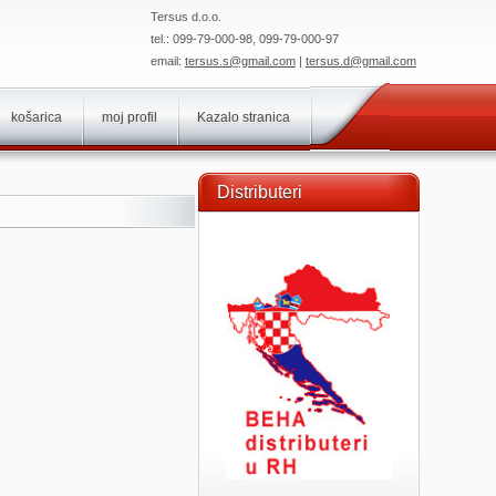
Tersus d.o.o.
tel.: 099-79-000-98, 099-79-000-97
email:
tersus.s@gmail.com
|
tersus.d@gmail.com
košarica
moj profil
Kazalo stranica
Distributeri