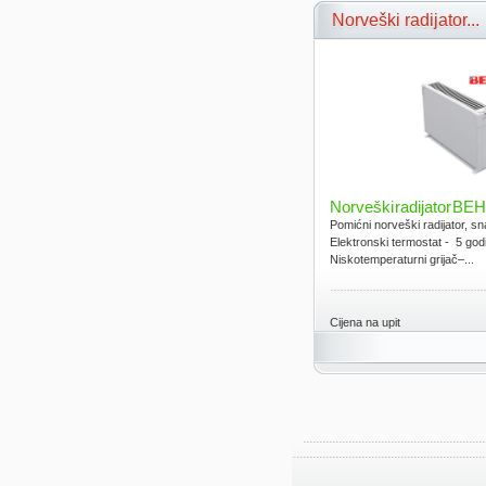
Norveški radijator...
Norveški radijator B
Pomićni norveški radijator, s
Elektronski termostat - 5 god
Niskotemperaturni grijač–...
Cijena na upit