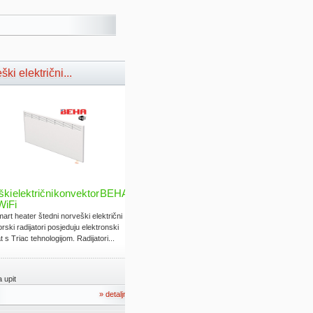
ki električni...
ki električni konvektor BEHA
WiFi
rt heater štedni norveški električni
rski radijatori posjeduju elektronski
 s Triac tehnologijom. Radijatori...
 upit
» detaljno