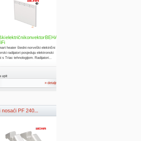
ki električni konvektor BEHA
iFi
rt heater štedni norveški električni
rski radijatori posjeduju elektronski
 s Triac tehnologijom. Radijatori...
 upit
» detaljno
 nosaći PF 240...