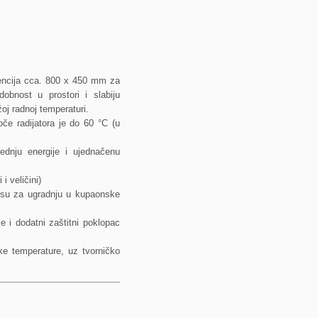
encija cca. 800 x 450 mm za
obnost u prostori i slabiju
oj radnoj temperaturi.
oče radijatora je do 60 °C (u
ednju energije i ujednačenu
i veličini)
 su za ugradnju u kupaonske
e i dodatni zaštitni poklopac
ske temperature, uz tvorničko