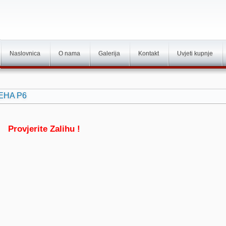
Naslovnica
O nama
Galerija
Kontakt
Uvjeti kupnje
BEHA P6
Provjerite Zalihu !