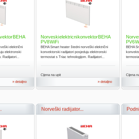
onvektor BEHA
Norveski elektricni konvektor BEHA
Norveš
PV8 WiFi
PV6 W
eški električni
BEHA Smart heater štedni norveški električni
BEHA Sma
uju elektronski
konvektorski radijatori posjeduju elektronski
konvekto
 Radijatori...
termostat s Triac tehnologijom. Radijatori...
termostat
Cijena na upit
Cijena na
» detaljno
» detaljno
.
Norveški radijator...
Podni