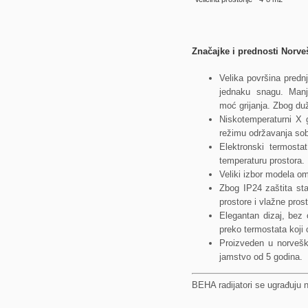
Značajke i prednosti Norve
Velika površina pred
jednaku snagu. Manj
moć grijanja. Zbog duž
Niskotemperaturni X g
režimu održavanja sob
Elektronski termosta
temperaturu prostora.
Veliki izbor modela om
Zbog IP24 zaštita st
prostore i vlažne prost
Elegantan dizaj, bez 
preko termostata koji 
Proizveden u norveško
jamstvo od 5 godina.
BEHA radijatori se ugrađuju 