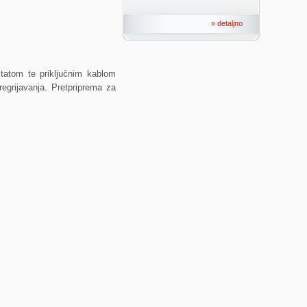
» detaljno
statom te priključnim kablom
egrijavanja. Pretpriprema za