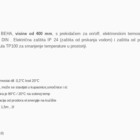
ori BEHA,
visine od 400 mm
, s prekidačem za on/off, elektronskim termo
DIN . Električna zaštita IP 24 (zaštita od prskanja vodom) i zaštita od pr
 TP100 za smanjenje temperature u prostoriji.
rmostat dif. 0,2°C kod 20°C
I, može se stavljati u kupaonice,smočnice i sl.
ra je 80°C / 20°C na sobnoj temp
acija od prodora el.energije na kućište
l 1,5m , 1f
10)