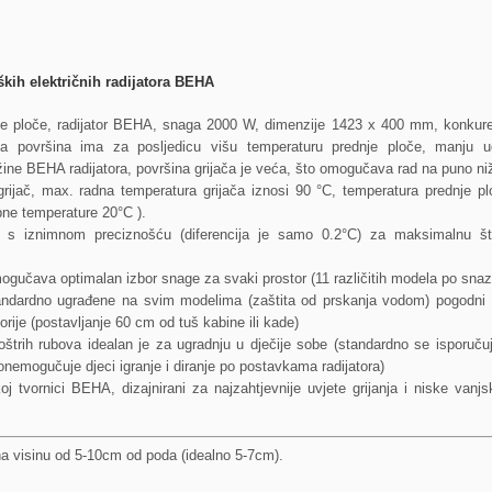
ških električnih radijatora BEHA
nje ploče, radijator BEHA, snaga 2000 W, dimenzije 1423 x 400 mm, konkur
a površina ima za posljedicu višu temperaturu prednje ploče, manju ud
ine BEHA radijatora, površina grijača je veća, što omogučava rad na puno niž
rijač, max. radna temperatura grijača iznosi 90 °C, temperatura prednje pl
ne temperature 20°C ).
t s iznimnom preciznošću (diferencija je samo 0.2°C) za maksimalnu št
ogučava optimalan izbor snage za svaki prostor (11 različitih modela po snazi 
andardno ugrađene na svim modelima (zaštita od prskanja vodom) pogodni
orije (postavljanje 60 cm od tuš kabine ili kade)
oštrih rubova idealan je za ugradnju u dječije sobe (standardno se isporučuj
onemogučuje djeci igranje i diranje po postavkama radijatora)
j tvornici BEHA, dizajnirani za najzahtjevnije uvjete grijanja i niske vanj
na visinu od 5-10cm od poda (idealno 5-7cm).