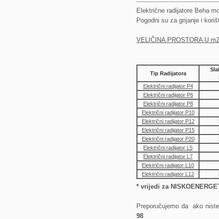
Električne radijatore Beha mož
Pogodni su
za grijanje i ko
VELIČINA PROSTORA U m
Sla
Tip Radijatora
Električni radijator P4
Električni radijator P6
Električni radijator P8
Električni radijator P10
Električni radijator P12
Električni radijator P15
Električni radijator P20
Električni radijator L5
Električni radijator L7
Električni radijator L10
Električni radijator L12
* vrijedi za NISKOENER
Preporučujemo da ako niste s
98