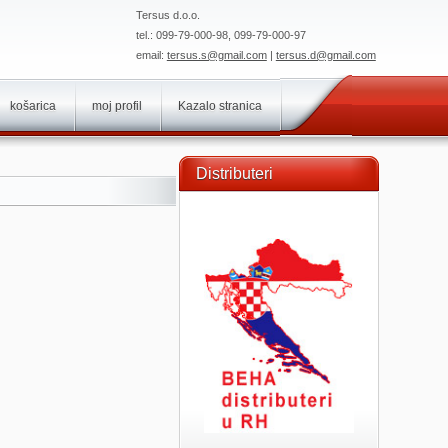
Tersus d.o.o.
tel.: 099-79-000-98, 099-79-000-97
email:
tersus.s@gmail.com
|
tersus.d@gmail.com
košarica
moj profil
Kazalo stranica
Distributeri