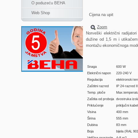
O poduzeću BEHA
Web Shop
Cijena na upit
Zoom
Norveški električni radijat
dužine od 1,5 m i utikačem 
montažu ekonomičnoga modula
Snaga
600 W
Električni napon
220-240 V
Regulacija
elektronski te
Zaštitni razred
IP 24-razred I
Temp. ploče
Max.temperatu
Zaštita od proboja
dvostruka izol
Priklućenje
priključni kabe
Visina
400 mm
Širina
555 mm
Dubina
83 mm
Boja
bijela (RAL 90
Veličina prostorije
4-8 m2