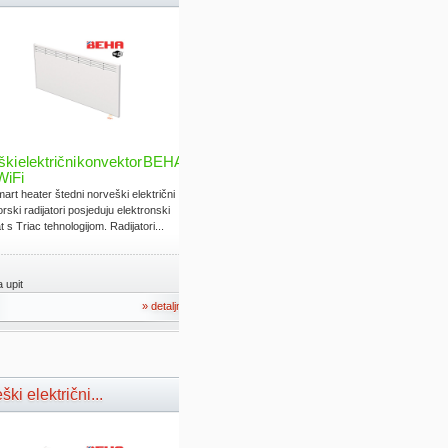
ki električni konvektor BEHA
WiFi
rt heater štedni norveški električni
rski radijatori posjeduju elektronski
 s Triac tehnologijom. Radijatori...
 upit
» detaljno
ki električni...