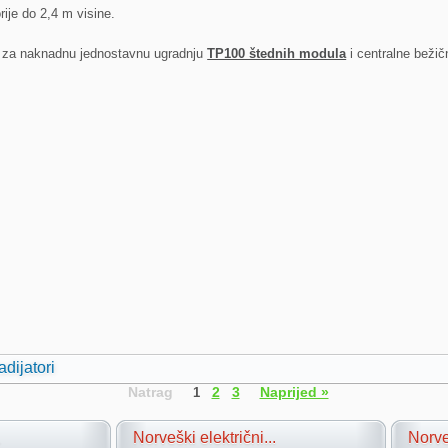
ije do 2,4 m visine.
ni za naknadnu jednostavnu ugradnju
TP100 štednih modula
i centralne bežič
adijatori
Natrag
2
3
Naprijed »
1
.
Norveški električni...
Norveš