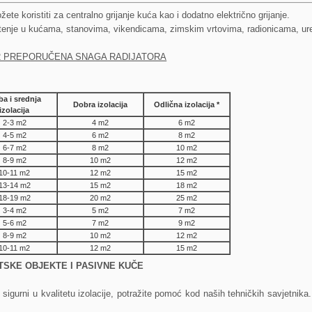
ete koristiti za centralno grijanje kuća kao i dodatno električno grijanje.
rištenje u kućama, stanovima, vikendicama, zimskim vrtovima, radionicama, ur
2 PREPORUČENA SNAGA RADIJATORA
ba i srednja
Dobra izolacija
Odlična izolacija *
izolacija
2-3 m2
4 m2
6 m2
4-5 m2
6 m2
8 m2
6-7 m2
8 m2
10 m2
8-9 m2
10 m2
12 m2
10-11 m2
12 m2
15 m2
13-14 m2
15 m2
18 m2
18-19 m2
20 m2
25 m2
3-4 m2
5 m2
7 m2
5-6 m2
7 m2
9 m2
8-9 m2
10 m2
12 m2
10-11 m2
12 m2
15
m
2
GETSKE OBJEKTE I PASIVNE KUČE
igurni u kvalitetu izolacije, potražite pomoć kod naših tehničkih savjetnika