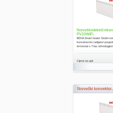
Norveški električni k
PV10 WiFi
BEHA Smart heater štedni norv
konvektorski radijatori posjed
termostat s Triac tehnologijom.
Cijena na upit
Norveški konvektor..