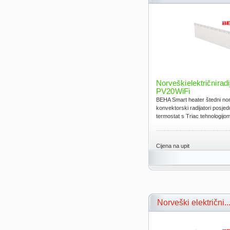
Norveški električni rad
PV20 WiFi
BEHA Smart heater štedni norv
konvektorski radijatori posjed
termostat s Triac tehnologijom.
Cijena na upit
Norveški električni..