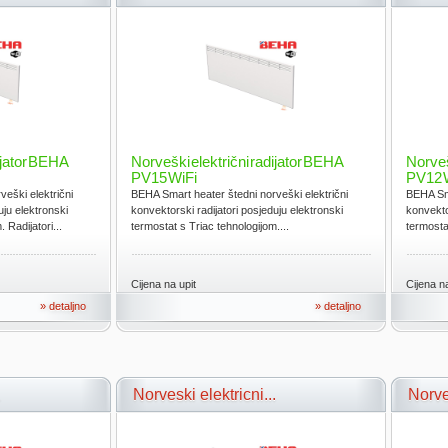
ijator BEHA
Norveški električni radijator BEHA
Norveš
PV15 WiFi
PV12 
eški električni
BEHA Smart heater štedni norveški električni
BEHA Sma
uju elektronski
konvektorski radijatori posjeduju elektronski
konvekto
 Radijatori...
termostat s Triac tehnologijom....
termostat
Cijena na upit
Cijena na
» detaljno
» detaljno
.
Norveski elektricni...
Norveš