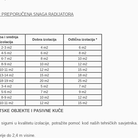
2 PREPORUČENA SNAGA RADIJATORA
ba i srednja
Dobra izolacija
Odlična izolacija *
izolacija
2-3 m2
4 m2
6 m2
4-5 m2
6 m2
8 m2
6-7 m2
8 m2
10 m2
8-9 m2
10 m2
12 m2
10-11 m2
12 m2
15 m2
13-14 m2
15 m2
18 m2
18-19 m2
20 m2
25 m2
3-4 m2
5 m2
7 m2
5-6 m2
7 m2
9 m2
8-9 m2
10 m2
12 m2
10-11 m2
12 m2
15
m
2
GETSKE OBJEKTE I PASIVNE KUČE
igurni u kvalitetu izolacije, potražite pomoć kod naših tehničkih savjetnika
ije do 2,4 m visine.