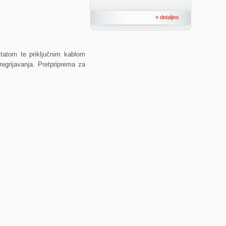
» detaljno
statom te priključnim kablom
egrijavanja. Pretpriprema za