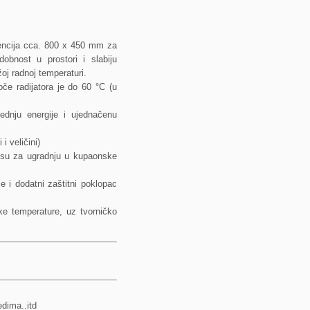
encija cca. 800 x 450 mm za
obnost u prostori i slabiju
oj radnoj temperaturi.
oče radijatora je do 60 °C (u
ednju energije i ujednačenu
i veličini)
 su za ugradnju u kupaonske
e i dodatni zaštitni poklopac
ske temperature, uz tvorničko
edima..itd