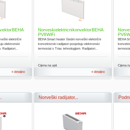
onvektor BEHA
Norveski elektricni konvektor BEHA
Norveš
PV8 WiFi
PV6 W
eški električni
BEHA Smart heater štedni norveški električni
BEHA Sma
uju elektronski
konvektorski radijatori posjeduju elektronski
konvekto
 Radijatori...
termostat s Triac tehnologijom. Radijatori...
termostat
Cijena na upit
Cijena na
» detaljno
» detaljno
.
Norveški radijator...
Podni