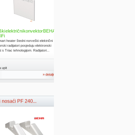
ki električni konvektor BEHA
iFi
rt heater štedni norveški električni
rski radijatori posjeduju elektronski
 s Triac tehnologijom. Radijatori...
 upit
» detaljno
 nosaći PF 240...