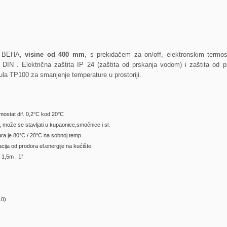
ori BEHA,
visine od 400 mm
, s prekidačem za on/off, elektronskim termo
DIN . Električna zaštita IP 24 (zaštita od prskanja vodom) i zaštita od pr
 TP100 za smanjenje temperature u prostoriji.
rmostat dif. 0,2°C kod 20°C
I, može se stavljati u kupaonice,smočnice i sl.
ra je 80°C / 20°C na sobnoj temp
acija od prodora el.energije na kućište
l 1,5m , 1f
10)