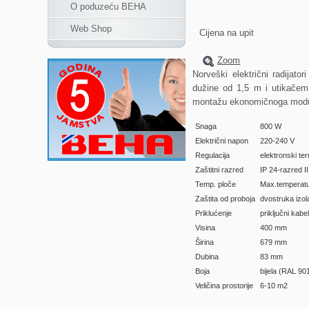
O poduzeću BEHA
Web Shop
Cijena na upit
Zoom
Norveški električni radijat
dužine od 1,5 m i utikačem 
montažu ekonomičnoga modula
Snaga
800 W
Električni napon
220-240 V
Regulacija
elektronski te
Zaštitni razred
IP 24-razred I
Temp. ploče
Max.temperatu
Zaštita od proboja
dvostruka izol
Priklućenje
priključni kabe
Visina
400 mm
Širina
679 mm
Dubina
83 mm
Boja
bijela (RAL 90
Veličina prostorije
6-10 m2