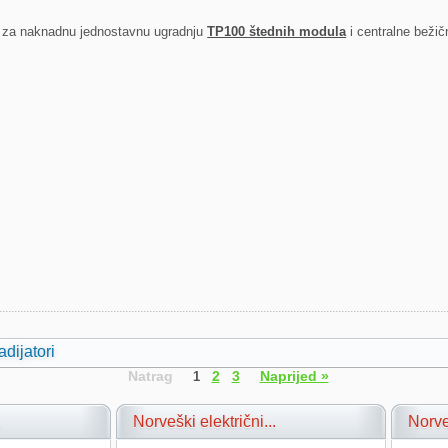
ni za naknadnu jednostavnu ugradnju
TP100 štednih modula
i centralne bežič
adijatori
Natrag
2
3
Naprijed »
1
.
Norveški električni...
Norveš