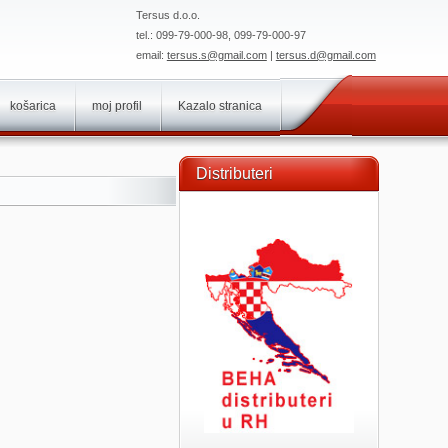
Tersus d.o.o.
tel.: 099-79-000-98, 099-79-000-97
email:
tersus.s@gmail.com
|
tersus.d@gmail.com
košarica
moj profil
Kazalo stranica
Distributeri