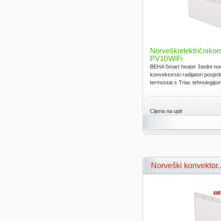
Norveški električni k
PV10 WiFi
BEHA Smart heater štedni norv
konvektorski radijatori posjed
termostat s Triac tehnologijom.
Cijena na upit
Norveški konvektor..