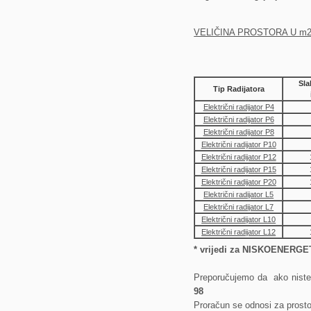
VELIČINA PROSTORA U m
Sla
Tip Radijatora
Električni radijator P4
Električni radijator P6
Električni radijator P8
Električni radijator P10
Električni radijator P12
Električni radijator P15
Električni radijator P20
Električni radijator L5
Električni radijator L7
Električni radijator L10
Električni radijator L12
* vrijedi za NISKOENER
Preporučujemo da ako niste s
98
Proračun se odnosi za prostor