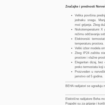
Značajke i prednosti Norve
Velika površina pred
jednaku snagu. Manj
moć grijanja. Zbog duž
Niskotemperaturni X g
režimu održavanja sob
Elektronski termosta
temperaturu prostora.
Veliki izbor modela om
Zbog IP24 zaštita st
prostore i vlažne prost
Elegantan dizaj, bez 
preko termostata koji 
Proizveden u norveško
jamstvo od 5 godina.
BEHA radijatori se ugrađuju 
Električne radijatore Beha mož
Pogodni su
za grijanje i ko