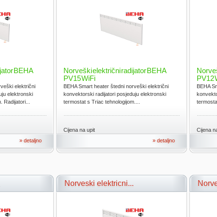
ijator BEHA
Norveški električni radijator BEHA
Norveš
PV15 WiFi
PV12 
eški električni
BEHA Smart heater štedni norveški električni
BEHA Sma
uju elektronski
konvektorski radijatori posjeduju elektronski
konvekto
 Radijatori...
termostat s Triac tehnologijom....
termostat
Cijena na upit
Cijena na
» detaljno
» detaljno
.
Norveski elektricni...
Norveš