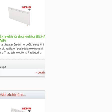
ki električni konvektor BEHA
WiFi
rt heater štedni norveški električni
rski radijatori posjeduju elektronski
 s Triac tehnologijom. Radijatori...
 upit
» detaljno
ki električni...