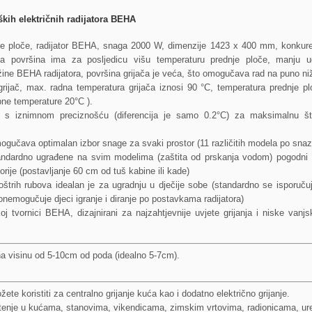
ških električnih radijatora BEHA
nje ploče, radijator BEHA, snaga 2000 W, dimenzije 1423 x 400 mm, konkur
a površina ima za posljedicu višu temperaturu prednje ploče, manju ud
ine BEHA radijatora, površina grijača je veća, što omogučava rad na puno niž
rijač, max. radna temperatura grijača iznosi 90 °C, temperatura prednje pl
ne temperature 20°C ).
t s iznimnom preciznošću (diferencija je samo 0.2°C) za maksimalnu št
ogučava optimalan izbor snage za svaki prostor (11 različitih modela po snazi 
andardno ugrađene na svim modelima (zaštita od prskanja vodom) pogodni
orije (postavljanje 60 cm od tuš kabine ili kade)
oštrih rubova idealan je za ugradnju u dječije sobe (standardno se isporučuj
onemogučuje djeci igranje i diranje po postavkama radijatora)
j tvornici BEHA, dizajnirani za najzahtjevnije uvjete grijanja i niske vanj
na visinu od 5-10cm od poda (idealno 5-7cm).
ete koristiti za centralno grijanje kuća kao i dodatno električno grijanje.
rištenje u kućama, stanovima, vikendicama, zimskim vrtovima, radionicama, ur