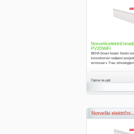
Norveški električni rad
PV20 WiFi
BEHA Smart heater štedni norv
konvektorski radijatori posjed
termostat s Triac tehnologijom.
Cijena na upit
Norveški električni..