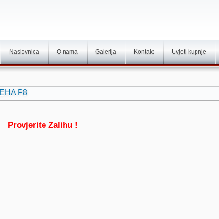
Naslovnica
O nama
Galerija
Kontakt
Uvjeti kupnje
 BEHA P8
Provjerite Zalihu !