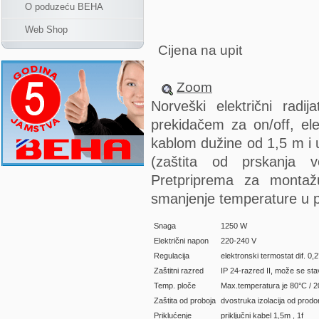
O poduzeću BEHA
Web Shop
Cijena na upit
Zoom
Norveški električni radi
prekidačem za on/off, el
kablom dužine od 1,5 m i u
(zaštita od prskanja v
Pretpriprema za monta
smanjenje temperature u pr
Snaga
1250 W
Električni napon
220-240 V
Regulacija
elektronski termostat dif. 0
Zaštitni razred
IP 24-razred II, može se stav
Temp. ploče
Max.temperatura je 80°C / 
Zaštita od proboja
dvostruka izolacija od prodor
Priklućenje
priključni kabel 1,5m , 1f