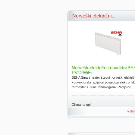
Norveški električni...
Norveški električni konvektor B
PV12 WiFi
BEHA Smart heater štedni norveški električ
konvektorski radijatori posjeduju elektronsk
termostat s Triac tehnologijom. Radijatori...
Cijena na upit
» det