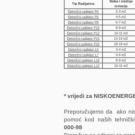
Slaba i srednja
Tip Radijatora
izolacija
Električni radijator P4
2-3 m2
Električni radijator P6
4-5 m2
Električni radijator P8
6-7 m2
Električni radijator P10
8-9 m2
Električni radijator P12
10-11 m2
Električni radijator P15
13-14 m2
Električni radijator P20
18-19 m2
Električni radijator L5
3-4 m2
Električni radijator L7
5-6 m2
Električni radijator L10
8-9 m2
Električni radijator L12
10-11 m2
* vrijedi za NISKOENE
Preporučujemo da ako niste 
pomoć kod naših tehničkih
000-98