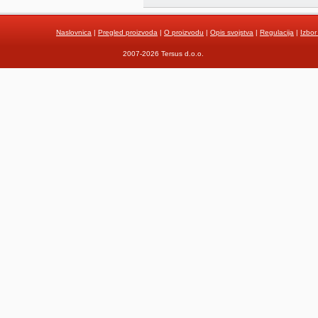
Naslovnica
|
Pregled proizvoda
|
O proizvodu
|
Opis svojstva
|
Regulacija
|
Izbor
2007-2026 Tersus d.o.o.