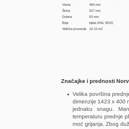
Visina
400 mm
Širina
927 mm
Dubina
83 mm
Boja
bijela (RAL 9010)
Veličina prostorije
10-15 m2
Značajke i prednosti Norv
Velika površina predn
dimenzije 1423 x 400 
jednaku snagu. Manj
temperaturu prednje pl
moć grijanja. Zbog duž