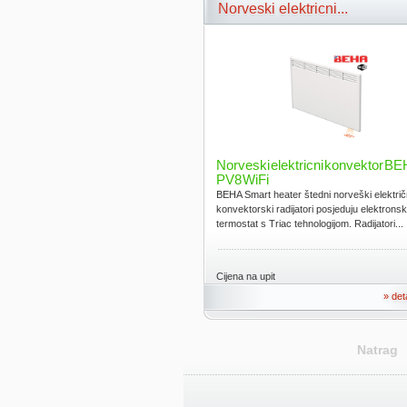
Norveski elektricni...
Norveski elektricni konvektor B
PV8 WiFi
BEHA Smart heater štedni norveški električ
konvektorski radijatori posjeduju elektronsk
termostat s Triac tehnologijom. Radijatori...
Cijena na upit
» det
Natrag