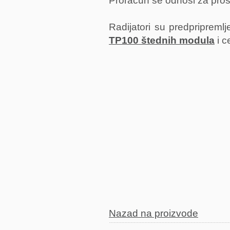
Proračun se odnosi za prost
Radijatori su predpriprem
TP100 štednih modula
i c
Nazad na proizvode