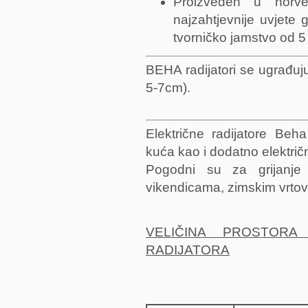
Proizveden u norveš
najzahtjevnije uvjete 
tvorničko jamstvo od 5
BEHA radijatori se ugrađuj
5-7cm).
Električne radijatore Beha
kuća kao i dodatno električn
Pogodni su
za grijanj
vikendicama, zimskim vrtov
VELIČINA PROSTOR
RADIJATORA