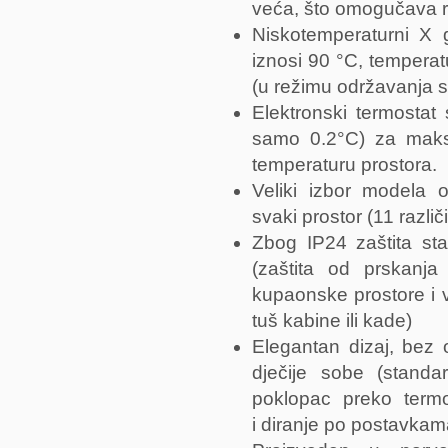
veća, što omogučava ra
Niskotemperaturni X g
iznosi 90 °C, temperat
(u režimu održavanja 
Elektronski termostat
samo 0.2°C) za maksi
temperaturu prostora.
Veliki izbor modela
svaki prostor (11 različ
Zbog IP24 zaštita s
(zaštita od prskanj
kupaonske prostore i v
tuš kabine ili kade)
Elegantan dizaj, bez 
dječije sobe (standa
poklopac preko termo
i diranje po postavkama