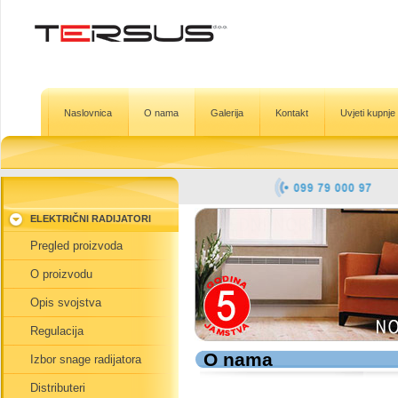
Naslovnica
O nama
Galerija
Kontakt
Uvjeti kupnje
ELEKTRIČNI RADIJATORI
Pregled proizvoda
O proizvodu
Opis svojstva
Regulacija
O nama
Izbor snage radijatora
Distributeri