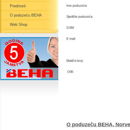
Prednosti
Ime poduzeća:
O poduzeću BEHA
Sjedište poduzeća:
Web Shop
GSM:
E mail:
Matični broj:
OIB:
O poduzeču BEHA, Norv