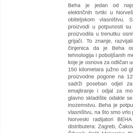
Beha je jedan od najstari
električnih tvrtki u Norve
obiteljskom vlasništvu.
proizvodi u potpunosti su 
proizvodila u trenutku osn
grijači. To znanje, razvi
činjenica da je Beha od
tehnologija i poboljšanih m
koje je osnova za odličan u
150 kilometara južno od 
proizvodne pogone na 12
sadrži poseban odjel za
emajliranje i odjal za mo
glavno skladište odakle se
inozemstvu. Beha je potpu
vlasništvu, na što smo vrlo
Norveski radijatori BEH
distributera: Zagreb, Čako